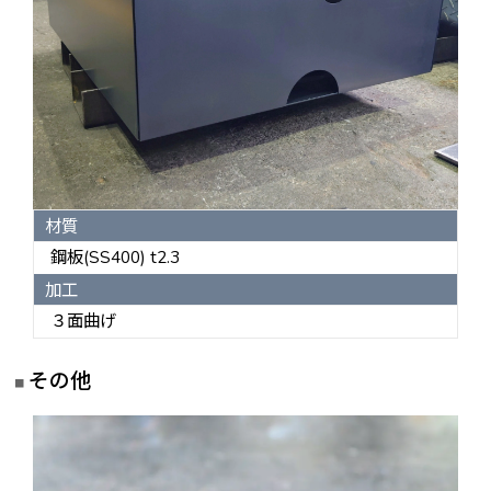
材質
鋼板(SS400) t2.3
加工
３面曲げ
その他