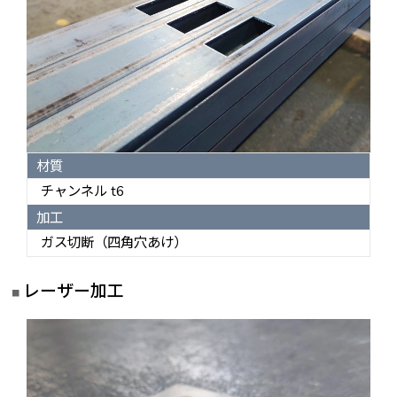
材質
チャンネル t6
加工
ガス切断（四角穴あけ）
レーザー加工