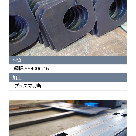
材質
鋼板(SS400) t16
加工
プラズマ切断