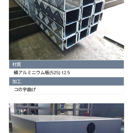
材質
縞アルミニウム板(52S) t2.5
加工
コの字曲げ