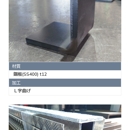
材質
鋼板(SS400) t12
加工
Ｌ字曲げ