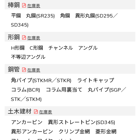
棒鋼
在庫表
平鋼 丸鋼(SR235) 角鋼 異形丸鋼(SD295／
SD345)
形鋼
在庫表
H形鋼 C形鋼 チャンネル アングル
不等辺アングル
鋼管
在庫表
角パイプ(STKMR／STKR) ライトキャップ
コラム(BCR) コラム用裏当て 丸パイプ(SGP／
STK／STKM)
土木建材
在庫表
アンカーピン 異形ストレートピン(SD345)
異形アンカーピン クリンプ金網 菱形金網