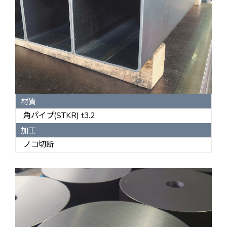
材質
角パイプ(STKR) t3.2
加工
ノコ切断