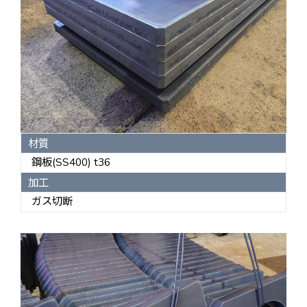
材質
鋼板(SS400) t36
加工
ガス切断