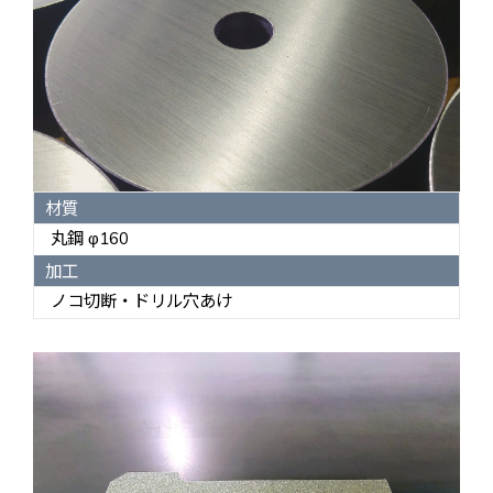
材質
丸鋼 φ160
加工
ノコ切断・ドリル穴あけ