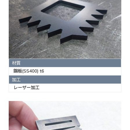
材質
鋼板(SS400) t6
加工
レーザー加工